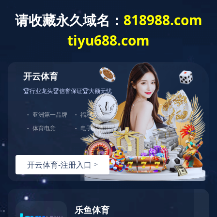
中文版
|
English
Togg
navig
公司简介
企业资质
专利证书
企业资质