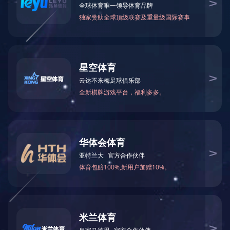
营业执照
1
中国·大连市
经济技术开发区什字街工业园27号